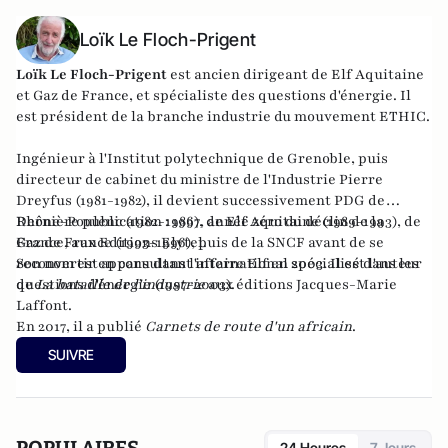
Loïk Le Floch-Prigent
Loïk Le Floch-Prigent
est ancien dirigeant de Elf Aquitaine
et Gaz de France, et spécialiste des questions d'énergie. Il
est président de la branche industrie du mouvement ETHIC.
Ingénieur à l'Institut polytechnique de Grenoble, puis
directeur de cabinet du ministre de l'Industrie Pierre
Dreyfus (1981-1982), il devient successivement PDG de
Rhône-Poulenc (1982-1986), de Elf Aquitaine (1989-1993), de
Dernière publication :
1997, année zéro du déclin de la
Gaz de France (1993-1996), puis de la SNCF avant de se
France
, aux Editions Elytel.
reconvertir en consultant international spécialisé dans les
Son nom est apparu dans l'affaire Elf en 2003. Il est l'auteur
questions d'énergie (1997-2003).
de
La bataille de l'industrie
aux éditions Jacques-Marie
Laffont.
En 2017, il a publié
Carnets de route d'un africain
.
SUIVRE
24 Heures
7 Jours