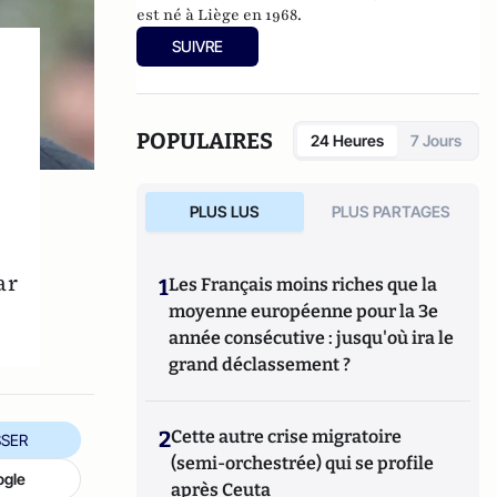
est né à Liège en 1968.
SUIVRE
POPULAIRES
24 Heures
7 Jours
PLUS LUS
PLUS PARTAGES
ar
1
Les Français moins riches que la
moyenne européenne pour la 3e
année consécutive : jusqu'où ira le
grand déclassement ?
2
Cette autre crise migratoire
SER
(semi-orchestrée) qui se profile
ogle
après Ceuta