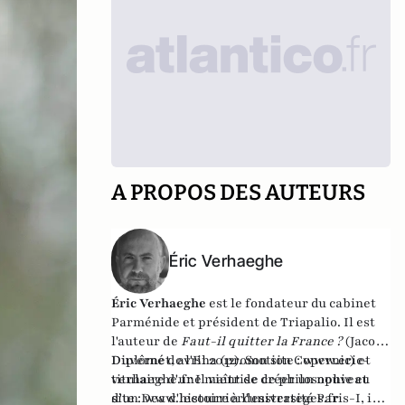
A PROPOS DES AUTEURS
Éric Verhaeghe
Éric Verhaeghe
est le fondateur du
cabinet
Parménide
et président de
Triapalio
. Il est
l'auteur de
Faut-il quitter la France ?
(Jacob-
Duvernet, avril 2012). Son site :
Diplômé de l'Ena (promotion Copernic) et
www.eric-
verhaeghe.fr
titulaire d'une maîtrise de philosophie et
Il vient de créer un nouveau
site :
d'un Dea d'histoire à l'université Paris-I, il
www.lecourrierdesstrateges.fr