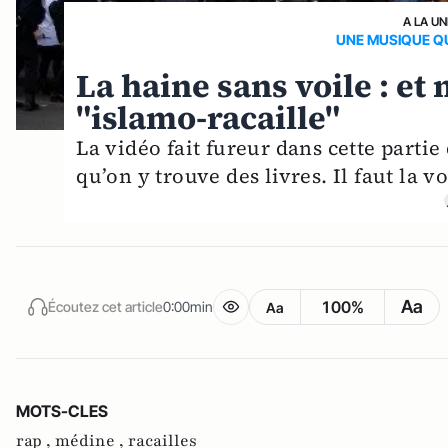
A LA UN
UNE MUSIQUE Q
La haine sans voile : et
"islamo-racaille"
La vidéo fait fureur dans cette partie
qu’on y trouve des livres. Il faut la 
Aa
100%
Écoutez cet article
0:00min
Aa
MOTS-CLES
rap ,
médine ,
racailles