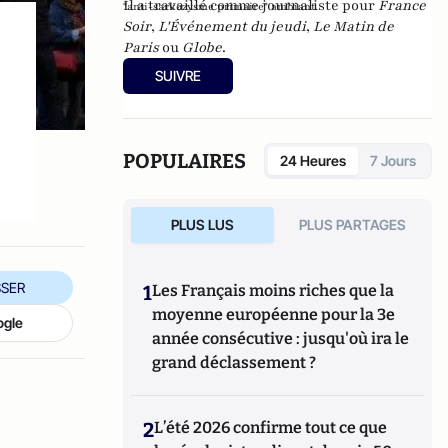
Il a travaillé comme journaliste pour
France
"anti-sarkozysme primaire" ambiant.
Soir
,
L'Événement du jeudi
,
Le Matin de
Paris
ou
Globe
.
SUIVRE
POPULAIRES
24 Heures
7 Jours
PLUS LUS
PLUS PARTAGES
SER
1
Les Français moins riches que la
moyenne européenne pour la 3e
ogle
année consécutive : jusqu'où ira le
grand déclassement ?
2
L’été 2026 confirme tout ce que