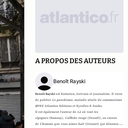
A PROPOS DES AUTEURS
Benoît Rayski
Benoît Rayski
est historien, écrivain et journaliste. Il vient
de publier
Le gauchisme, maladie sénile du communisme
avec
Atlantico Editions et Eyrolles E-books.
Il est également l'auteur de
Là où vont les
cigognes
(Ramsay),
L'affiche rouge
(Denoël), ou encore
de
L'homme que vous aimez haïr
(Grasset)
qui dénonce l'