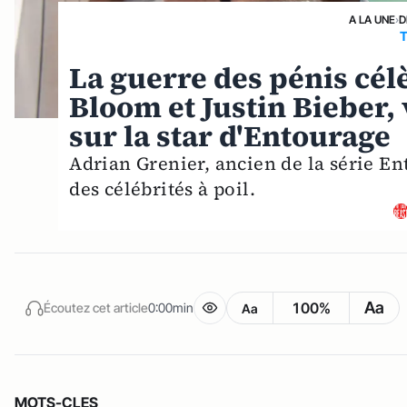
A LA UNE
›
D
T
La guerre des pénis cél
Bloom et Justin Bieber, 
sur la star d'Entourage
Adrian Grenier, ancien de la série Ent
des célébrités à poil.
Aa
100%
Écoutez cet article
0:00min
Aa
MOTS-CLES