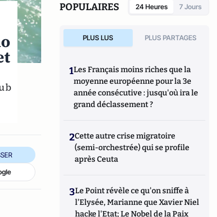
POPULAIRES
24 Heures
7 Jours
do
PLUS LUS
PLUS PARTAGES
et
1
Les Français moins riches que la
moyenne européenne pour la 3e
lub
année consécutive : jusqu'où ira le
grand déclassement ?
2
Cette autre crise migratoire
(semi-orchestrée) qui se profile
SER
après Ceuta
ogle
3
Le Point révèle ce qu'on sniffe à
l'Elysée, Marianne que Xavier Niel
hacke l'Etat; Le Nobel de la Paix