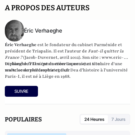
A PROPOS DES AUTEURS
Éric Verhaeghe
Éric Verhaeghe
est le fondateur du
cabinet Parménide
et
président de
Triapalio
. Il est l'auteur de
Faut-il quitter la
France ?
(Jacob-Duvernet, avril 2012). Son site :
www.eric-
verhaeghe.fr
Diplômé de l'Ena (promotion Copernic) et titulaire d'une
Il vient de créer un nouveau site :
www.lecourrierdesstrateges.fr
maîtrise de philosophie et d'un Dea d'histoire à l'université
Paris-I, il est né à Liège en 1968.
SUIVRE
POPULAIRES
24 Heures
7 Jours