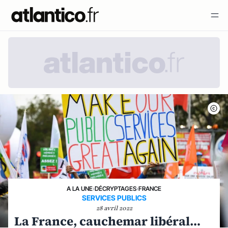
A LA UNE
›
DÉCRYPTAGES
›
FRANCE
SERVICES PUBLICS
28 avril 2022
La France, cauchemar libéral…