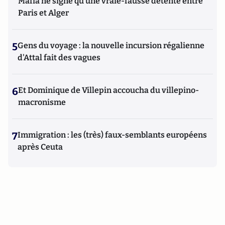
Mafia ne signe qu’une vraie-fausse détente entre
Paris et Alger
5
Gens du voyage : la nouvelle incursion régalienne
d'Attal fait des vagues
6
Et Dominique de Villepin accoucha du villepino-
macronisme
7
Immigration : les (très) faux-semblants européens
après Ceuta