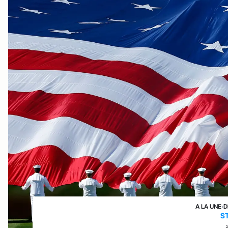
A LA UNE
›
D
S