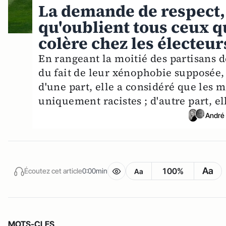
La demande de respect, c
qu'oublient tous ceux qu
colère chez les électeu
En rangeant la moitié des partisans 
du fait de leur xénophobie supposée,
d'une part, elle a considéré que les m
uniquement racistes ; d'autre part, e
André 
Aa
100%
Écoutez cet article
0:00min
Aa
MOTS-CLES