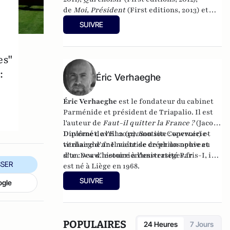
de
Moi, Président
(First editions, 2013) et
dernièrement
Bernard Tapie, Marine Le Pen,
SUIVRE
la France et moi : Chronique d'une implosion
(First editions, 2014).
es"
:
Éric Verhaeghe
Éric Verhaeghe
est le fondateur du
cabinet
Parménide
et président de
Triapalio
. Il est
l'auteur de
Faut-il quitter la France ?
(Jacob-
Duvernet, avril 2012). Son site :
Diplômé de l'Ena (promotion Copernic) et
www.eric-
verhaeghe.fr
titulaire d'une maîtrise de philosophie et
Il vient de créer un nouveau
site :
d'un Dea d'histoire à l'université Paris-I, il
www.lecourrierdesstrateges.fr
SER
est né à Liège en 1968.
SUIVRE
ogle
POPULAIRES
24 Heures
7 Jours