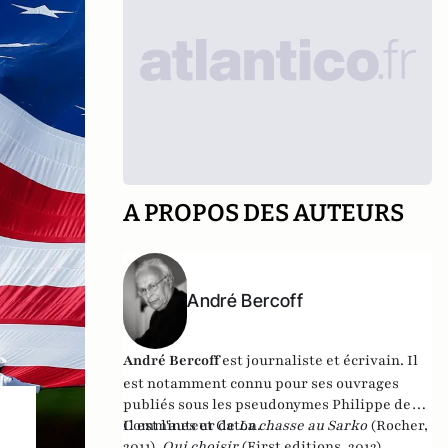
A PROPOS DES AUTEURS
André Bercoff
André Bercoff
est journaliste et écrivain.
Il
est notamment connu pour ses ouvrages
publiés sous les pseudonymes Philippe de
Commines et Caton.
Il est l'auteur de
La chasse au Sarko
(Rocher,
2011),
Qui choisir
(First editions, 2012),