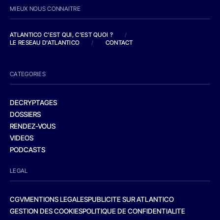
MIEUX NOUS CONNAITRE
ATLANTICO C'EST QUI, C'EST QUOI ?
/
LE RESEAU D'ATLANTICO
/
CONTACT
CATEGORIES
DECRYPTAGES
DOSSIERS
RENDEZ-VOUS
VIDEOS
PODCASTS
LEGAL
CGV
MENTIONS LEGALES
PUBLICITE SUR ATLANTICO
GESTION DES COOKIES
POLITIQUE DE CONFIDENTIALITE