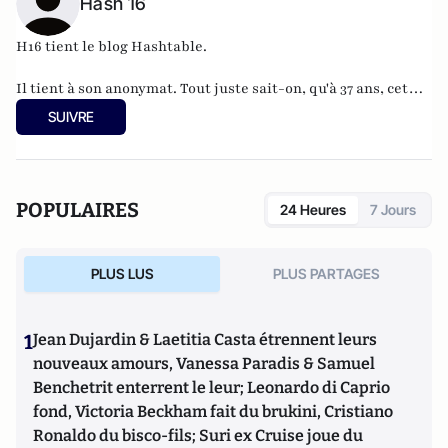
Hash 16
H16 tient le blog
Hashtable
.
Il tient à son anonymat. Tout juste sait-on, qu'à 37 ans, cet
informaticien à l'humour acerbe habite en Belgique et
SUIVRE
travaille pour
"une grosse boutique qui produit, gère et
manipule beaucoup, beaucoup de documents".
POPULAIRES
24 Heures
7 Jours
PLUS LUS
PLUS PARTAGES
1
Jean Dujardin & Laetitia Casta étrennent leurs
nouveaux amours, Vanessa Paradis & Samuel
Benchetrit enterrent le leur; Leonardo di Caprio
fond, Victoria Beckham fait du brukini, Cristiano
Ronaldo du bisco-fils; Suri ex Cruise joue du