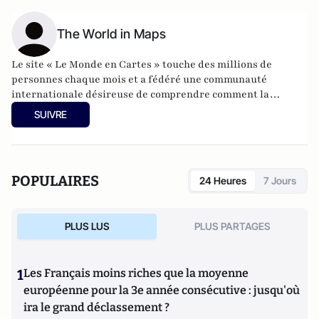
The World in Maps
Le site « Le Monde en Cartes » touche des millions de
personnes chaque mois et a fédéré une communauté
internationale désireuse de comprendre comment la
géographie influence la politique, la société et l’histoire. Nos
SUIVRE
contenus sont partagés par des étudiants, des journalistes,
des enseignants, des chercheurs et des esprits curieux du
monde entier.
POPULAIRES
24 Heures
7 Jours
PLUS LUS
PLUS PARTAGES
1
Les Français moins riches que la moyenne
européenne pour la 3e année consécutive : jusqu'où
ira le grand déclassement ?