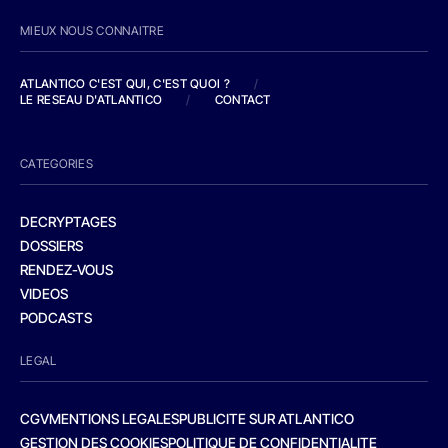
MIEUX NOUS CONNAITRE
ATLANTICO C'EST QUI, C'EST QUOI ?
/
LE RESEAU D'ATLANTICO
/
CONTACT
CATEGORIES
DECRYPTAGES
DOSSIERS
RENDEZ-VOUS
VIDEOS
PODCASTS
LEGAL
CGV
MENTIONS LEGALES
PUBLICITE SUR ATLANTICO
GESTION DES COOKIES
POLITIQUE DE CONFIDENTIALITE