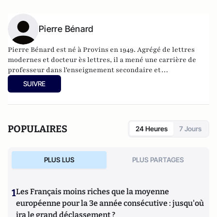
Pierre Bénard
Pierre Bénard est né à Provins en 1949. Agrégé de lettres
modernes et docteur ès lettres, il a mené une carrière de
professeur dans l'enseignement secondaire et
l'enseignement supérieur tout en étant chroniqueur au
SUIVRE
Figaro (rubrique du "Bon français").
POPULAIRES
24 Heures
7 Jours
PLUS LUS
PLUS PARTAGES
1
Les Français moins riches que la moyenne
européenne pour la 3e année consécutive : jusqu'où
ira le grand déclassement ?