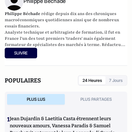
Philippe Béchade
Philippe Béchade
rédige depuis dix ans des chroniques
macroéconomiques quotidiennes ainsi que de nombreux
essais financiers.
Analyste technique et arbitragiste de formation, il fut en
France l'un des tout premiers 'traders' mais également
formateur de spécialistes des marchés à terme. Rédacteur
aux Publications Agora, vous trouvez chaque jour ses
SUIVRE
analyses impertinentes des marchés dans
La Chronique
Agora
.
POPULAIRES
24 Heures
7 Jours
PLUS LUS
PLUS PARTAGES
1
Jean Dujardin & Laetitia Casta étrennent leurs
nouveaux amours, Vanessa Paradis & Samuel