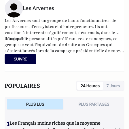
Les Arvernes
Les Arvernes sont un groupe de hauts fonctionnaires, de
professeurs, d’essayistes et d’entrepreneurs. Ils ont
vocation à intervenir régulièrement, désormais, dans le
débat public.
Composé de personnalités préférant rester anonymes, ce
groupe se veut l'équivalent de droite aux Gracques qui
s'étaient lancés lors de la campagne présidentielle de 2007
en signant un appel à une alliance PS-UDF. Les Arvernes,
SUIVRE
eux, souhaitent agir contre le déni de réalité dans lequel
s'enferment trop souvent les élites françaises.
POPULAIRES
24 Heures
7 Jours
PLUS LUS
PLUS PARTAGES
1
Les Français moins riches que la moyenne