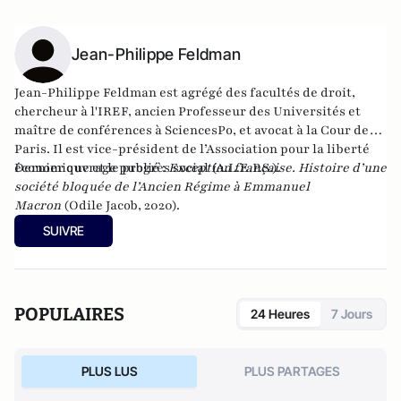
Jean-Philippe Feldman
Jean-Philippe Feldman est agrégé des facultés de droit,
chercheur à l'IREF, ancien Professeur des Universités et
maître de conférences à SciencesPo, et avocat à la Cour de
Paris. Il est vice-président de l’Association pour la liberté
économique et le progrès social (A.L.E.P.S.).
Dernier ouvrage publié :
Exception française. Histoire d’une
société bloquée de l’Ancien Régime à Emmanuel
Macron
(Odile Jacob, 2020).
SUIVRE
POPULAIRES
24 Heures
7 Jours
PLUS LUS
PLUS PARTAGES