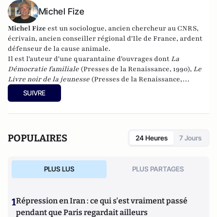
Michel Fize
Michel Fize
est un sociologue, ancien chercheur au CNRS,
écrivain, ancien conseiller régional d'Ile de France, ardent
défenseur de la cause animale.
Il est l'auteur d'une quarantaine d'ouvrages dont
La
Démocratie familiale
(Presses de la Renaissance, 1990),
Le
Livre noir de la jeunesse
(Presses de la Renaissance,
2007),
L'Individualisme démocratique
(L'Oeuvre,
SUIVRE
2010),
Jeunesses à l'abandon
(Mimésis, 2016),
La Crise morale
de la France et des Français
(Mimésis, 2017). Son dernier
livre :
De l'abîme à l'espoir
(Mimésis, 2021)
POPULAIRES
24 Heures
7 Jours
PLUS LUS
PLUS PARTAGES
1
Répression en Iran : ce qui s'est vraiment passé
pendant que Paris regardait ailleurs