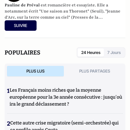
Pauline de Préval
est romancière et essayiste. Elle a
notamment écrit "Une saison au Thoronet" (Seuil), "Jeanne
d'Arc, sur la terre comme au ciel" (Presses de la
Renaissance), "L'Or du chemin" (Albin Michel ) et un
SUIVRE
"Dictionnaire amoureux des cathédrales" (Plon).
POPULAIRES
24 Heures
7 Jours
PLUS LUS
PLUS PARTAGES
1
Les Français moins riches que la moyenne
européenne pour la 3e année consécutive : jusqu'où
ira le grand déclassement ?
2
Cette autre crise migratoire (semi-orchestrée) qui
se profile après Ceuta