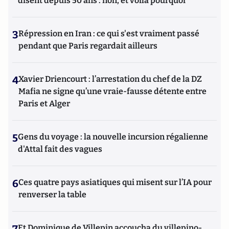
disent depuis 50 ans : non, et voilà pourquoi
3
Répression en Iran : ce qui s'est vraiment passé
pendant que Paris regardait ailleurs
4
Xavier Driencourt : l’arrestation du chef de la DZ
Mafia ne signe qu’une vraie-fausse détente entre
Paris et Alger
5
Gens du voyage : la nouvelle incursion régalienne
d'Attal fait des vagues
6
Ces quatre pays asiatiques qui misent sur l’IA pour
renverser la table
Et Dominique de Villepin accoucha du villepino-