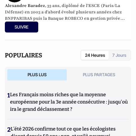
Alexandre Baradez
, 33 ans, diplômé de l'ESCE (Paris/La
Défense) en 2003 a d'abord évolué plusieurs années chez
BNPPARIBAS puis la Banque ROBECO en gestion privée
avant de rejoindre SAXO BANQUE en 2009 en tant que Sales
SUIVRE
Trader. Son expérience des marchés financiers et plus
particulièrement du marché des devises lui confère
rapidement le rôle d’Analyste Marchés. Interlocuteur
privilégié des médias français, il délivre quotidiennement
POPULAIRES
24 Heures
7 Jours
des analyses sur les marchés financiers, tendances, risques
macro-économiques et participe régulièrement à des
conférences dédiées aux investisseurs. En novembre 2013, il
PLUS LUS
PLUS PARTAGES
rejoint le groupe IG, leader mondial des CFD, côté à Londres
au FTSE 250, en tant que Chief Market Analyst.
1
Les Français moins riches que la moyenne
européenne pour la 3e année consécutive : jusqu'où
ira le grand déclassement ?
2
L’été 2026 confirme tout ce que les écologistes