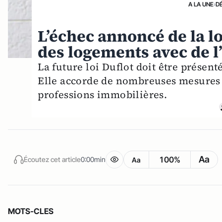
A LA UNE
›
D
L’échec annoncé de la lo
des logements avec de l
La future loi Duflot doit être présent
Elle accorde de nombreuses mesures d
professions immobilières.
Aa
100%
Écoutez cet article
0:00min
Aa
MOTS-CLES