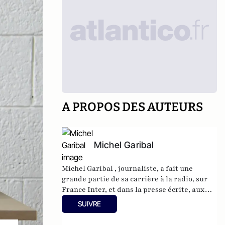
A PROPOS DES AUTEURS
Michel Garibal
Michel Garibal , journaliste, a fait une
grande partie de sa carrière à la radio, sur
France Inter, et dans la presse écrite, aux
Échos et au Figaro Magazine.
SUIVRE