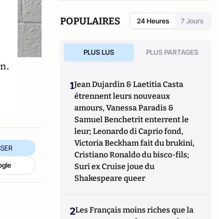
POPULAIRES
24 Heures
7 Jours
PLUS LUS
PLUS PARTAGES
in.
1
Jean Dujardin & Laetitia Casta
étrennent leurs nouveaux
amours, Vanessa Paradis &
Samuel Benchetrit enterrent le
leur; Leonardo di Caprio fond,
Victoria Beckham fait du brukini,
SER
Cristiano Ronaldo du bisco-fils;
ogle
Suri ex Cruise joue du
Shakespeare queer
2
Les Français moins riches que la