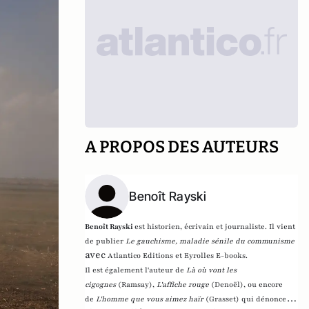
A PROPOS DES AUTEURS
Benoît Rayski
Benoît Rayski
est historien, écrivain et journaliste. Il vient
de publier
Le gauchisme, maladie sénile du communisme
avec
Atlantico Editions et Eyrolles E-books.
Il est également l'auteur de
Là où vont les
cigognes
(Ramsay),
L'affiche rouge
(Denoël), ou encore
de
L'homme que vous aimez haïr
(Grasset)
qui dénonce l'