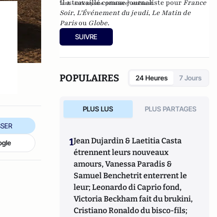
Il a travaillé comme journaliste pour
France
"anti-sarkozysme primaire" ambiant.
Soir
,
L'Événement du jeudi
,
Le Matin de
Paris
ou
Globe
.
SUIVRE
POPULAIRES
24 Heures
7 Jours
PLUS LUS
PLUS PARTAGES
SER
1
Jean Dujardin & Laetitia Casta
ogle
étrennent leurs nouveaux
amours, Vanessa Paradis &
Samuel Benchetrit enterrent le
leur; Leonardo di Caprio fond,
Victoria Beckham fait du brukini,
Cristiano Ronaldo du bisco-fils;