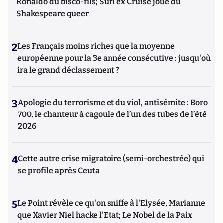
Ronaldo du bisco-fils; Suri ex Cruise joue du
Shakespeare queer
2
Les Français moins riches que la moyenne
européenne pour la 3e année consécutive : jusqu'où
ira le grand déclassement ?
3
Apologie du terrorisme et du viol, antisémite : Boro
700, le chanteur à cagoule de l’un des tubes de l’été
2026
4
Cette autre crise migratoire (semi-orchestrée) qui
se profile après Ceuta
5
Le Point révèle ce qu'on sniffe à l'Elysée, Marianne
que Xavier Niel hacke l'Etat; Le Nobel de la Paix