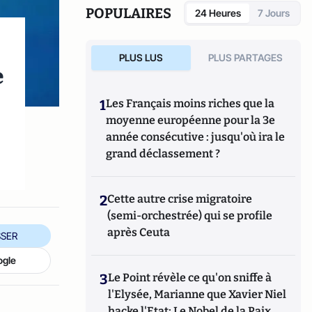
l'auteur de
Hillary, une présidente des
POPULAIRES
24 Heures
7 Jours
Etats-Unis
(Eyrolles, 2015),
Qui veut la peau
du Parti républicain ? L’incroyable Donald
Trump
(Passy, 2016),
Trumpland, portrait
PLUS LUS
PLUS PARTAGES
d'une Amérique divisée
(Privat, 2017),
1968:
e
Quand l'Amérique gronde
(Privat, 2018),
Et
s’il gagnait encore ?
(VA éditions, 2018),
Joe
1
Les Français moins riches que la
Biden : le 3e mandat de Barack Obama
(VA
moyenne européenne pour la 3e
éditions, 2019), la
biographie de Joe Biden
année consécutive : jusqu'où ira le
(Nouveau Monde, 2020) et
Géopolitique des
Etats-Unis
grand déclassement ?
(Puf, 2022).
2
Cette autre crise migratoire
(semi-orchestrée) qui se profile
après Ceuta
SER
ogle
3
Le Point révèle ce qu'on sniffe à
l'Elysée, Marianne que Xavier Niel
hacke l'Etat; Le Nobel de la Paix