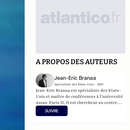
A PROPOS DES AUTEURS
Jean-Eric Branaa
Spécialiste des Etats-Unis - IRIS
Jean-Eric Branaa est spécialiste des Etats-
Unis et maître de conférences à l’université
Assas-Paris II. Il est chercheur au centre
Thucydide. Son dernier livre s'intitule
SUIVRE
Kamala Harris, l'Amérique du futur
(Nouveau Monde éditions, collection
Chronos, poche, 2024). Il est également