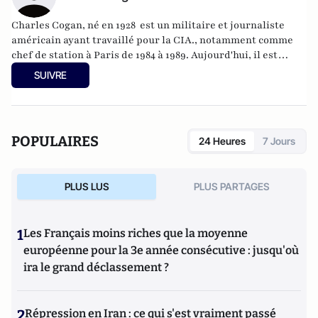
Charles Cogan, né en 1928 est un militaire et journaliste
américain ayant travaillé pour la CIA., notamment comme
chef de station à Paris de 1984 à 1989. Aujourd'hui, il est
chercheur émérite à l'université Harvard et auteur de
SUIVRE
nombreux ouvrages sur les questions d'intelligence et de
diplomatie.
POPULAIRES
24 Heures
7 Jours
PLUS LUS
PLUS PARTAGES
1
Les Français moins riches que la moyenne
européenne pour la 3e année consécutive : jusqu'où
ira le grand déclassement ?
2
Répression en Iran : ce qui s'est vraiment passé