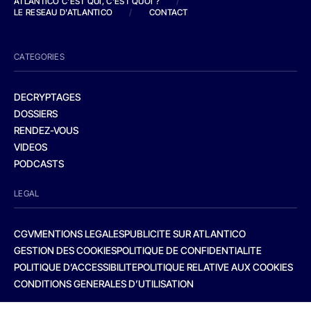
ATLANTICO C'EST QUI, C'EST QUOI ?
/
LE RESEAU D'ATLANTICO
/
CONTACT
CATEGORIES
DECRYPTAGES
DOSSIERS
RENDEZ-VOUS
VIDEOS
PODCASTS
LEGAL
CGV
MENTIONS LEGALES
PUBLICITE SUR ATLANTICO
GESTION DES COOKIES
POLITIQUE DE CONFIDENTIALITE
POLITIQUE D’ACCESSIBILITE
POLITIQUE RELATIVE AUX COOKIES
CONDITIONS GENERALES D’UTILISATION