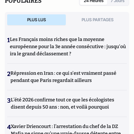
POPULAIRES
24 Heures
7 Jours
PLUS LUS
PLUS PARTAGES
1
Les Français moins riches que la moyenne
européenne pour la 3e année consécutive : jusqu'où
ira le grand déclassement ?
2
Répression en Iran : ce qui s'est vraiment passé
pendant que Paris regardait ailleurs
3
L’été 2026 confirme tout ce que les écologistes
disent depuis 50 ans : non, et voilà pourquoi
4
Xavier Driencourt : l’arrestation du chef de la DZ
Mafia ne signe qu’une vraie-fausse détente entre