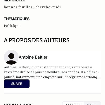
MOTS-CLES
bonnes feuilles ,
cherche-midi
THEMATIQUES
Politique
A PROPOS DES AUTEURS
Antoine Baltier
Antoine Baltier
, journaliste indépendant, s’intéresse à
l’extrême droite depuis de nombreuses années. Il a déjà co-
publié, notamment, une enquête sur l’intégrisme catholique
en France.Son dernier livre,
Comment devient-on électeur
SUIVRE
du Front National
, vient de paraître aux éditions du Cherche
Midi.