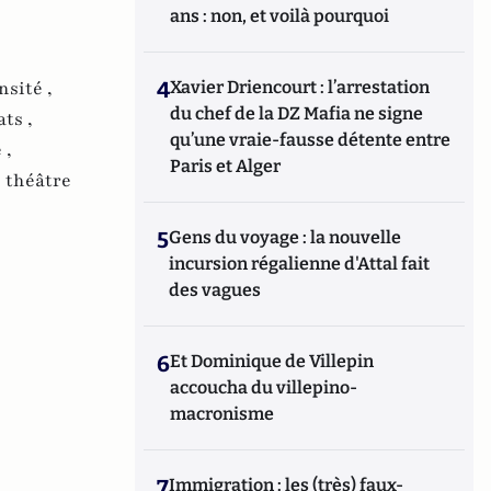
ans : non, et voilà pourquoi
nsité ,
4
Xavier Driencourt : l’arrestation
du chef de la DZ Mafia ne signe
ats ,
qu’une vraie-fausse détente entre
 ,
Paris et Alger
,
théâtre
5
Gens du voyage : la nouvelle
incursion régalienne d'Attal fait
des vagues
6
Et Dominique de Villepin
accoucha du villepino-
macronisme
7
Immigration : les (très) faux-