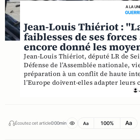
A LA UN
GUERRE
Jean-Louis Thiériot : "L
faiblesses de ses forces
encore donné les moyen
Jean-Louis Thiériot, député LR de S
Défense de l’Assemblée nationale, vie
préparation à un conflit de haute inte
l’Europe doivent-elles adapter leurs 
Aa
100%
Écoutez cet article
0:00min
Aa