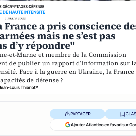
E
›
DÉCRYPTAGES
›
DÉFENSE
 DE HAUTE INTENSITE
1 mars 2022
a France a pris conscience de
 armées mais ne s’est pas
s d’y répondre"
eine-et-Marne et membre de la Commission
nt de publier un rapport d’information sur l
nsité. Face à la guerre en Ukraine, la France 
capacités de défense ?
Jean-Louis Thiériot
PARTAGER
CLAS
Ajouter Atlantico en favori sur Go