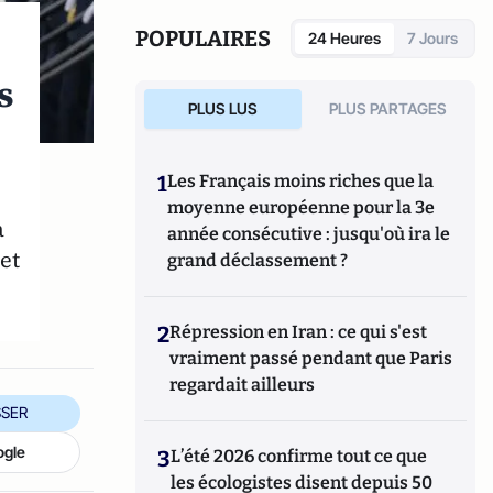
POPULAIRES
24 Heures
7 Jours
s
PLUS LUS
PLUS PARTAGES
1
Les Français moins riches que la
moyenne européenne pour la 3e
a
année consécutive : jusqu'où ira le
et
grand déclassement ?
2
Répression en Iran : ce qui s'est
vraiment passé pendant que Paris
regardait ailleurs
SER
ogle
3
L’été 2026 confirme tout ce que
les écologistes disent depuis 50