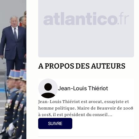
A PROPOS DES AUTEURS
Jean-Louis Thiériot
Jean-Louis Thiériot est avocat, essayiste et
homme politique. Maire de Beauvoir de 2008
à 2018, il est président du conseil
départemental de Seine-et-Marne début
SUIVRE
2018 et député Les Républicains de Seine-et-
Marne depuis 2018.