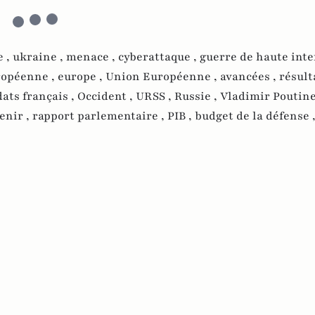
e ,
ukraine ,
menace ,
cyberattaque ,
guerre de haute inte
ropéenne ,
europe ,
Union Européenne ,
avancées ,
résult
dats français ,
Occident ,
URSS ,
Russie ,
Vladimir Poutine
enir ,
rapport parlementaire ,
PIB ,
budget de la défense 