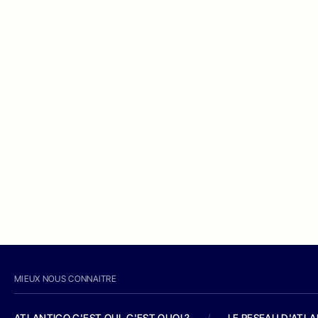
MIEUX NOUS CONNAITRE
ATLANTICO C'EST QUI, C'EST QUOI ?
/
LE RESEAU D'ATL