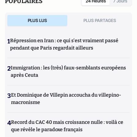
POPULAIRES
24 Heures
7 Jours
PLUS LUS
PLUS PARTAGES
1
Répression en Iran : ce qui s'est vraiment passé
pendant que Paris regardait ailleurs
2
Immigration : les (très) faux-semblants européens
après Ceuta
3
Et Dominique de Villepin accoucha du villepino-
macronisme
4
Record du CAC 40 mais croissance nulle : voilà ce
que révèle le paradoxe français