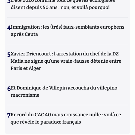
3
L’été 2026 confirme tout ce que les écologistes
disent depuis 50 ans : non, et voilà pourquoi
4
Immigration : les (très) faux-semblants européens
après Ceuta
5
Xavier Driencourt : l’arrestation du chef de la DZ
Mafia ne signe qu’une vraie-fausse détente entre
Paris et Alger
6
Et Dominique de Villepin accoucha du villepino-
macronisme
7
Record du CAC 40 mais croissance nulle : voilà ce
que révèle le paradoxe français