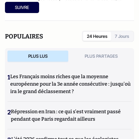
2007),
L'Individualisme démocratique
(L'Oeuvre,
SUIVRE
2010),
Jeunesses à l'abandon
(Mimésis, 2016),
La Crise morale
de la France et des Français
(Mimésis, 2017). Son dernier
livre :
De l'abîme à l'espoir
(Mimésis, 2021)
POPULAIRES
24 Heures
7 Jours
PLUS LUS
PLUS PARTAGES
1
Les Français moins riches que la moyenne
européenne pour la 3e année consécutive : jusqu'où
ira le grand déclassement ?
2
Répression en Iran : ce qui s'est vraiment passé
pendant que Paris regardait ailleurs