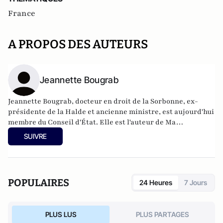
France
A PROPOS DES AUTEURS
Jeannette Bougrab
Jeannette Bougrab, docteur en droit de la Sorbonne, ex-
présidente de la Halde et ancienne ministre, est aujourd'hui
membre du Conseil d'État. Elle est l'auteur de Ma
République se meurt, Maudites et Lettre d'exil qui ont
SUIVRE
rencontré un grand succès en librairie.
POPULAIRES
24 Heures
7 Jours
PLUS LUS
PLUS PARTAGES