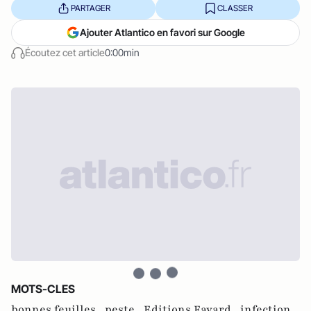
PARTAGER
CLASSER
Ajouter Atlantico en favori sur Google
Écoutez cet article
0:00min
MOTS-CLES
bonnes feuilles ,
peste ,
Editions Fayard ,
infection