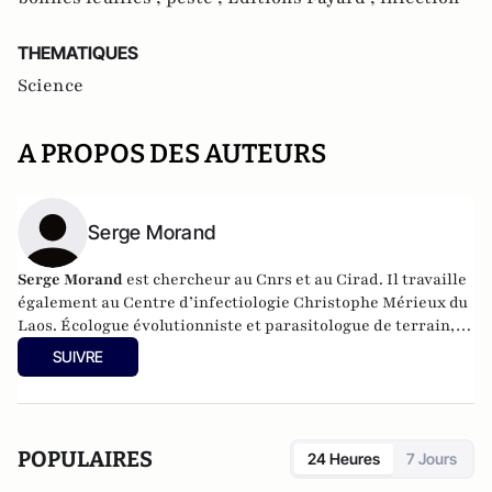
THEMATIQUES
Science
A PROPOS DES AUTEURS
Serge Morand
Serge Morand
est chercheur au Cnrs et au Cirad. Il travaille
également au
Centre d’infectiologie Christophe Mérieux du
Laos
. Écologue évolutionniste et parasitologue de terrain, il
conduit de nombreuses missions sur les relations entre
SUIVRE
biodiversité et maladies transmissibles.
POPULAIRES
24 Heures
7 Jours