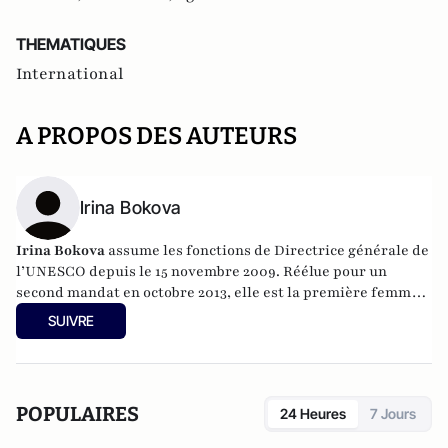
THEMATIQUES
International
A PROPOS DES AUTEURS
Irina Bokova
Irina Bokova
assume les fonctions de Directrice générale de
l’UNESCO depuis le 15 novembre 2009. Réélue pour un
second mandat en octobre 2013, elle est la première femme
et la première candidate de l’Europe de l’Est, à se voir élue à
SUIVRE
la tête de cette Organisation.
POPULAIRES
24 Heures
7 Jours