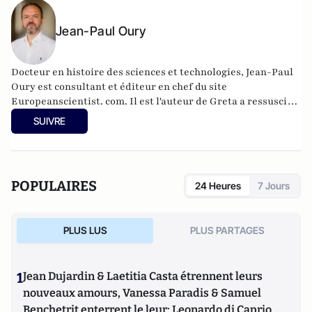
Jean-Paul Oury
Docteur en histoire des sciences et technologies, Jean-Paul
Oury est consultant et éditeur en chef du site
Europeanscientist. com. Il est l'auteur de Greta a ressuscité
Einstein (VA Editions, 2022), La querelle des OGM (PUF,
SUIVRE
2006), Manifester des Alter-Libéraux (Michalon, 2007), OGM
Moi non plus, (Business Editions, 2009) et Greta a tué
Einstein: La science sacrifiée sur l’autel de l'écologisme (VA
Editions, 2020).
POPULAIRES
24 Heures
7 Jours
PLUS LUS
PLUS PARTAGES
1
Jean Dujardin & Laetitia Casta étrennent leurs
nouveaux amours, Vanessa Paradis & Samuel
Benchetrit enterrent le leur; Leonardo di Caprio