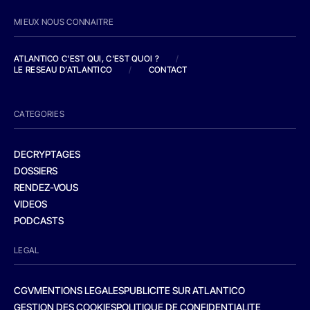
MIEUX NOUS CONNAITRE
ATLANTICO C'EST QUI, C'EST QUOI ?
/
LE RESEAU D'ATLANTICO
/
CONTACT
CATEGORIES
DECRYPTAGES
DOSSIERS
RENDEZ-VOUS
VIDEOS
PODCASTS
LEGAL
CGV
MENTIONS LEGALES
PUBLICITE SUR ATLANTICO
GESTION DES COOKIES
POLITIQUE DE CONFIDENTIALITE