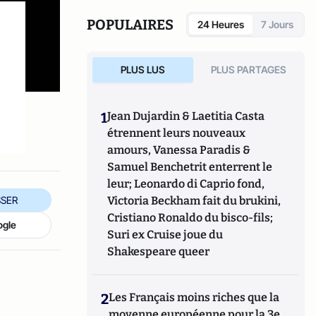
POPULAIRES
24 Heures
7 Jours
PLUS LUS
PLUS PARTAGES
1
Jean Dujardin & Laetitia Casta
étrennent leurs nouveaux
amours, Vanessa Paradis &
Samuel Benchetrit enterrent le
leur; Leonardo di Caprio fond,
SER
Victoria Beckham fait du brukini,
Cristiano Ronaldo du bisco-fils;
ogle
Suri ex Cruise joue du
Shakespeare queer
2
Les Français moins riches que la
moyenne européenne pour la 3e