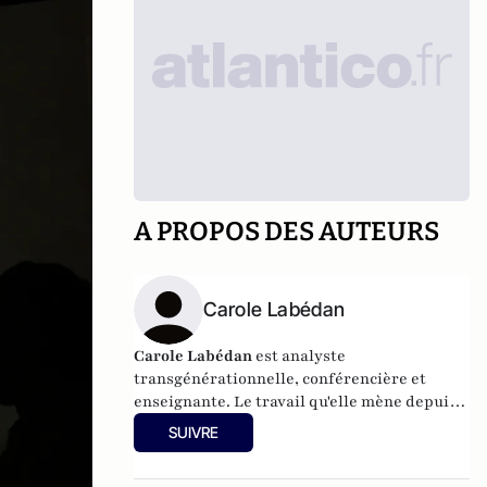
A PROPOS DES AUTEURS
Carole Labédan
Carole Labédan
est analyste
transgénérationnelle, conférencière et
enseignante. Le travail qu'elle mène depuis
vingt ans est fondé sur la croisée de
SUIVRE
l'inconscient familial avec le désir de
l'individu.