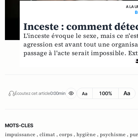
A LA U
B
Inceste : comment détec
L'inceste évoque le sexe, mais ce n'est
agression est avant tout une organisa
passage à l'acte serait impossible. Extr
Aa
100%
Écoutez cet article
0:00min
Aa
MOTS-CLES
impuissance ,
climat ,
corps ,
hygiène ,
psychisme ,
pur