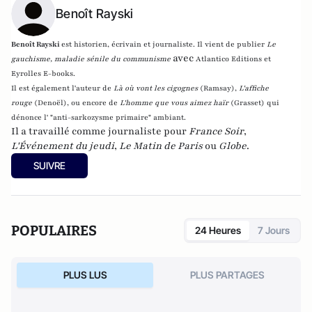
Benoît Rayski
Benoît Rayski
est historien, écrivain et journaliste. Il vient de publier
Le
avec
gauchisme, maladie sénile du communisme
Atlantico Editions et
Eyrolles E-books.
Il est également l'auteur de
Là où vont les cigognes
(Ramsay),
L'affiche
rouge
(Denoël), ou encore de
L'homme que vous aimez haïr
(Grasset)
qui
dénonce l' "anti-sarkozysme primaire" ambiant.
Il a travaillé comme journaliste pour
France Soir
,
L'Événement du jeudi
,
Le Matin de Paris
ou
Globe
.
SUIVRE
POPULAIRES
24 Heures
7 Jours
PLUS LUS
PLUS PARTAGES