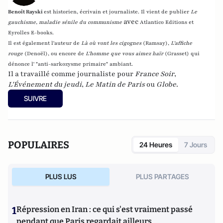
Benoît Rayski
est historien, écrivain et journaliste. Il vient de publier
Le
avec
gauchisme, maladie sénile du communisme
Atlantico Editions et
Eyrolles E-books.
Il est également l'auteur de
Là où vont les cigognes
(Ramsay),
L'affiche
rouge
(Denoël), ou encore de
L'homme que vous aimez haïr
(Grasset)
qui
dénonce l' "anti-sarkozysme primaire" ambiant.
Il a travaillé comme journaliste pour
France Soir
,
L'Événement du jeudi
,
Le Matin de Paris
ou
Globe
.
SUIVRE
POPULAIRES
24 Heures
7 Jours
PLUS LUS
PLUS PARTAGES
1
Répression en Iran : ce qui s'est vraiment passé
pendant que Paris regardait ailleurs