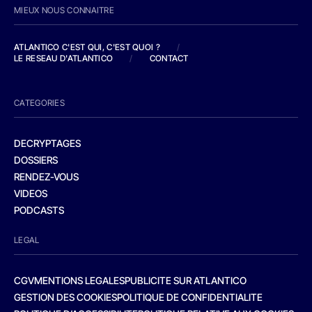
MIEUX NOUS CONNAITRE
ATLANTICO C'EST QUI, C'EST QUOI ?
/
LE RESEAU D'ATLANTICO
/
CONTACT
CATEGORIES
DECRYPTAGES
DOSSIERS
RENDEZ-VOUS
VIDEOS
PODCASTS
LEGAL
CGV
MENTIONS LEGALES
PUBLICITE SUR ATLANTICO
GESTION DES COOKIES
POLITIQUE DE CONFIDENTIALITE