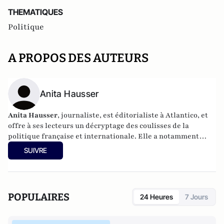
THEMATIQUES
Politique
A PROPOS DES AUTEURS
Anita Hausser
Anita Hausser
, journaliste, est éditorialiste à Atlantico, et
offre à ses lecteurs un décryptage des coulisses de la
politique française et internationale. Elle a notamment
publié
Sarkozy, itinéraire d'une ambition
(Editions
SUIVRE
l'Archipel, 2003). Elle a également réalisé les documentaires
Femme députée, un homme comme les autres ?
(2014) et
Bruno Le Maire, l'Affranchi
(2015).
POPULAIRES
24 Heures
7 Jours