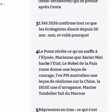
(semi-orchestrée) qui se profile
o ,
après Ceuta
3
L’été 2026 confirme tout ce que
les écologistes disent depuis 50
ans : non, et voilà pourquoi
4
Le Point révèle ce qu'on sniffe à
l'Elysée, Marianne que Xavier Niel
hacke l'Etat; Le Nobel de la Paix
russe donne une leçon de
courage, l'ex PM australien une
leçon de réalisme sur la Chine, la
DGSE une d'arrogance; Marine
Tondelier fait du Macron
5
Répression en Iran : ce qui s'est