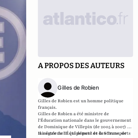
A PROPOS DES AUTEURS
Gilles de Robien
Gilles de Robien est un homme politique
français.
Gilles de Robien a été ministre de
l'Éducation nationale dans le gouvernement
de Dominique de Villepin (de 2005 à 2007) et
ministre de l'Équipement et des Transports
Il a également été député de la Somme, de