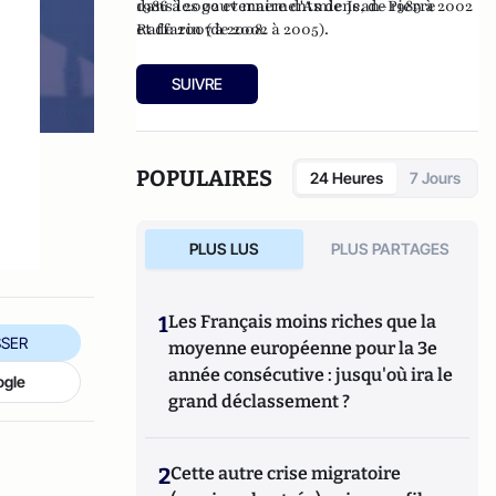
dans les gouvernements de Jean-Pierre
1986 à 2002 et maire d'Amiens, de 1989 à 2002
Raffarin (de 2002 à 2005).
et de 2007 à 2008.
SUIVRE
POPULAIRES
24 Heures
7 Jours
PLUS LUS
PLUS PARTAGES
1
Les Français moins riches que la
SER
moyenne européenne pour la 3e
année consécutive : jusqu'où ira le
ogle
grand déclassement ?
2
Cette autre crise migratoire