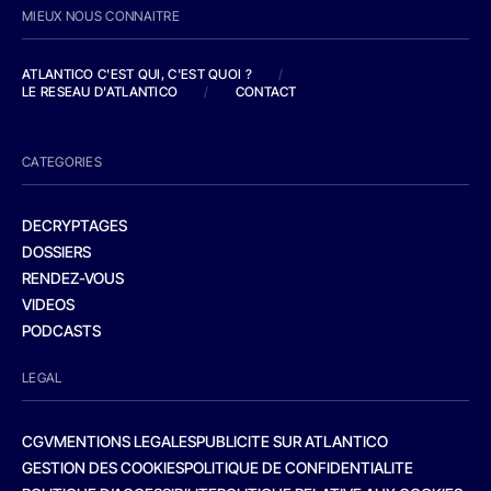
MIEUX NOUS CONNAITRE
ATLANTICO C'EST QUI, C'EST QUOI ?
/
LE RESEAU D'ATLANTICO
/
CONTACT
CATEGORIES
DECRYPTAGES
DOSSIERS
RENDEZ-VOUS
VIDEOS
PODCASTS
LEGAL
CGV
MENTIONS LEGALES
PUBLICITE SUR ATLANTICO
GESTION DES COOKIES
POLITIQUE DE CONFIDENTIALITE