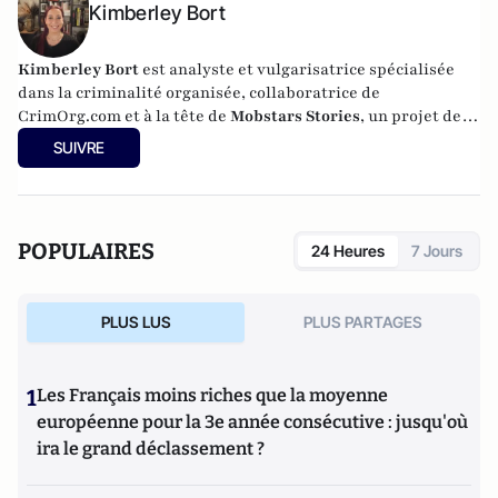
Kimberley Bort
Kimberley Bort
est analyste et vulgarisatrice spécialisée
dans la criminalité organisée, collaboratrice de
CrimOrg.com et à la tête de
Mobstars Stories
, un projet de
contenus sur les réseaux sociaux qui explore les
SUIVRE
dynamiques du crime organisé et ses représentations.
POPULAIRES
24 Heures
7 Jours
PLUS LUS
PLUS PARTAGES
1
Les Français moins riches que la moyenne
européenne pour la 3e année consécutive : jusqu'où
ira le grand déclassement ?