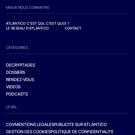
MIEUX NOUS CONNAITRE
ATLANTICO C'EST QUI, C'EST QUOI ?
/
LE RESEAU D'ATLANTICO
/
CONTACT
CATEGORIES
DECRYPTAGES
DOSSIERS
RENDEZ-VOUS
VIDEOS
PODCASTS
LEGAL
CGV
MENTIONS LEGALES
PUBLICITE SUR ATLANTICO
GESTION DES COOKIES
POLITIQUE DE CONFIDENTIALITE