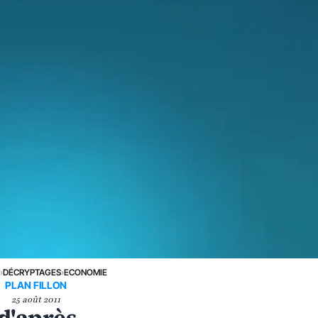
E
›
DÉCRYPTAGES
›
ECONOMIE
PLAN FILLON
25 août 2011