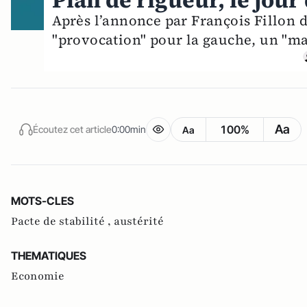
Plan de rigueur, le jour
Après l’annonce par François Fillon d’
"provocation" pour la gauche, un "ma
Aa
100%
Écoutez cet article
0:00min
Aa
MOTS-CLES
Pacte de stabilité ,
austérité
THEMATIQUES
Economie