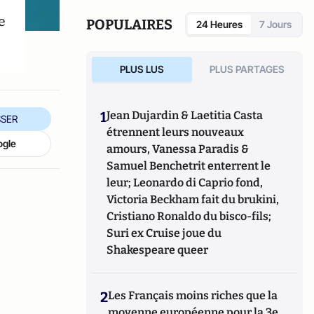
également réalisé les documentaires
Femme
e
députée, un homme comme les autres ?
POPULAIRES
24 Heures
7 Jours
(2014) et
Bruno Le Maire, l'Affranchi
(2015).
PLUS LUS
PLUS PARTAGES
1
Jean Dujardin & Laetitia Casta
SER
étrennent leurs nouveaux
ogle
amours, Vanessa Paradis &
Samuel Benchetrit enterrent le
leur; Leonardo di Caprio fond,
Victoria Beckham fait du brukini,
Cristiano Ronaldo du bisco-fils;
Suri ex Cruise joue du
Shakespeare queer
2
Les Français moins riches que la
moyenne européenne pour la 3e