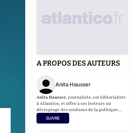
A PROPOS DES AUTEURS
Anita Hausser
Anita Hausser
, journaliste, est éditorialiste
à Atlantico, et offre à ses lecteurs un
décryptage des coulisses de la politique
française et internationale. Elle a
SUIVRE
notamment publié
Sarkozy, itinéraire d'une
ambition
(Editions l'Archipel, 2003). Elle a