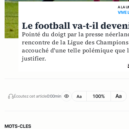
A LA U
VIVE 
Le football va-t-il deven
Pointé du doigt par la presse néerland
rencontre de la Ligue des Champions e
accouché d'une telle polémique que l
justifier.
Aa
100%
Écoutez cet article
0:00min
Aa
MOTS-CLES