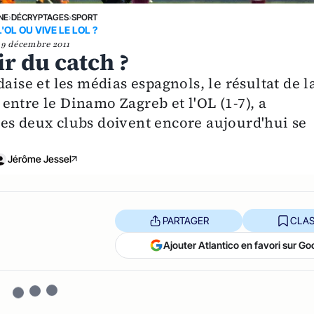
NE
›
DÉCRYPTAGES
›
SPORT
L'OL OU VIVE LE LOL ?
9 décembre 2011
ir du catch ?
aise et les médias espagnols, le résultat de l
ntre le Dinamo Zagreb et l'OL (1-7), a
es deux clubs doivent encore aujourd'hui se
Jérôme Jessel
PARTAGER
CLAS
Ajouter Atlantico en favori sur Go