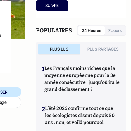
SUIVRE
POPULAIRES
24 Heures
7 Jours
a
PLUS LUS
PLUS PARTAGES
1
Les Français moins riches que la
moyenne européenne pour la 3e
année consécutive : jusqu'où ira le
grand déclassement ?
SER
ogle
2
L’été 2026 confirme tout ce que
les écologistes disent depuis 50
ans : non, et voilà pourquoi