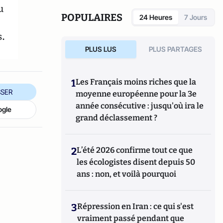
du travail dans le monde sportif.
u
POPULAIRES
24 Heures
7 Jours
s.
PLUS LUS
PLUS PARTAGES
1
Les Français moins riches que la
SER
moyenne européenne pour la 3e
année consécutive : jusqu'où ira le
ogle
grand déclassement ?
2
L’été 2026 confirme tout ce que
les écologistes disent depuis 50
ans : non, et voilà pourquoi
3
Répression en Iran : ce qui s'est
vraiment passé pendant que