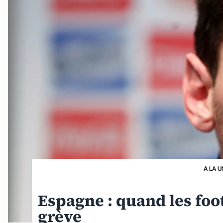
A LA U
Espagne : quand les foo
grève