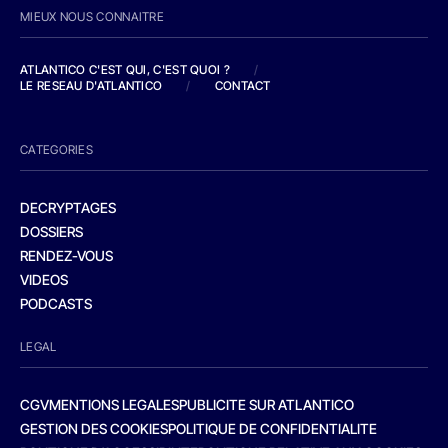
MIEUX NOUS CONNAITRE
ATLANTICO C'EST QUI, C'EST QUOI ?
/
LE RESEAU D'ATLANTICO
/
CONTACT
CATEGORIES
DECRYPTAGES
DOSSIERS
RENDEZ-VOUS
VIDEOS
PODCASTS
LEGAL
CGV
MENTIONS LEGALES
PUBLICITE SUR ATLANTICO
GESTION DES COOKIES
POLITIQUE DE CONFIDENTIALITE