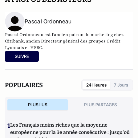
Pascal Ordonneau
Pascal Ordonneau est l'ancien
patron du marketing chez
Citibank, ancien Directeur général des groupes Crédit
Lyonnais et HSBC.
Il a notamment publié
La désillusion, abécédaire décalé et
SUIVRE
critique de la banque et de la finance
, paru aux éditions
Jacques Flament en 2011.
Il publie également
"Au pays de
l'eau et des dieux"
.
Il tient également un
blog
évoquant les questions
POPULAIRES
24 Heures
7 Jours
économiques et financières.
PLUS LUS
PLUS PARTAGES
1
Les Français moins riches que la moyenne
européenne pour la 3e année consécutive : jusqu'où