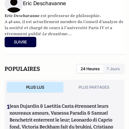
Eric Deschavanne
Eric Deschavanne
est professeur de philosophie.
A 48 ans, il est actuellement membre du Conseil d’analyse de
la société et chargé de cours à l’université Paris IV et a
récemment publié
Le deuxième
humanisme – Introduction à la pensée de Luc Ferry
SUIVRE
(Germina, 2010). Il est également l’auteur, avec Pierre-Henri
Tavoillot, de
Philosophie des âges de la vie
(Grasset, 2007).
POPULAIRES
24 Heures
7 Jours
PLUS LUS
PLUS PARTAGES
1
Jean Dujardin & Laetitia Casta étrennent leurs
nouveaux amours, Vanessa Paradis & Samuel
Benchetrit enterrent le leur; Leonardo di Caprio
fond, Victoria Beckham fait du brukini, Cristiano