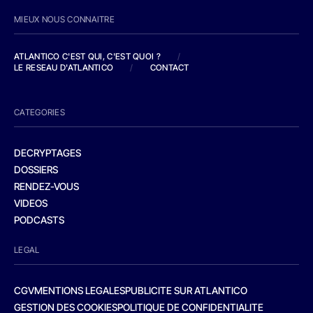
MIEUX NOUS CONNAITRE
ATLANTICO C'EST QUI, C'EST QUOI ?
/
LE RESEAU D'ATLANTICO
/
CONTACT
CATEGORIES
DECRYPTAGES
DOSSIERS
RENDEZ-VOUS
VIDEOS
PODCASTS
LEGAL
CGV
MENTIONS LEGALES
PUBLICITE SUR ATLANTICO
GESTION DES COOKIES
POLITIQUE DE CONFIDENTIALITE