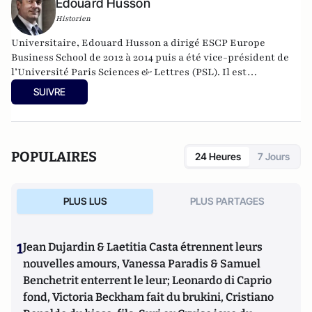
Edouard Husson
Historien
Universitaire, Edouard Husson a dirigé
ESCP Europe
Business School
de 2012 à 2014
puis a été vice-président de
l’Université Paris Sciences & Lettres (
PSL
). Il est
actuellement professeur à l’Institut Franco-Allemand
SUIVRE
d’Etudes Européennes (à l’Université de Cergy-Pontoise).
Spécialiste de l’histoire de l’Allemagne et de l’Europe, il
travaille en particulier sur la modernisation politique des
sociétés depuis la Révolution française. Il est l’auteur
POPULAIRES
24 Heures
7 Jours
d’ouvrages et de nombreux articles sur l’histoire de
l’Allemagne depuis la Révolution française, l’histoire des
mondialisations, l’histoire de la monnaie, l’histoire du
PLUS LUS
PLUS PARTAGES
nazisme et des autres violences de masse au XXème siècle
ou l’histoire des relations internationales et des conflits
contemporains. Il écrit en ce moment une biographie de
1
Jean Dujardin & Laetitia Casta étrennent leurs
Benjamin Disraëli.
nouvelles amours, Vanessa Paradis & Samuel
Benchetrit enterrent le leur; Leonardo di Caprio
fond, Victoria Beckham fait du brukini, Cristiano