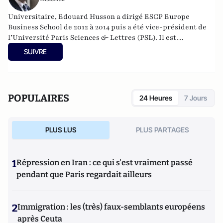
Universitaire, Edouard Husson a dirigé
ESCP Europe
Business School
de 2012 à 2014
puis a été vice-président de
l’Université Paris Sciences & Lettres (
PSL
). Il est
actuellement professeur à l’Institut Franco-Allemand
SUIVRE
d’Etudes Européennes (à l’Université de Cergy-Pontoise).
Spécialiste de l’histoire de l’Allemagne et de l’Europe, il
travaille en particulier sur la modernisation politique des
sociétés depuis la Révolution française. Il est l’auteur
POPULAIRES
24 Heures
7 Jours
d’ouvrages et de nombreux articles sur l’histoire de
l’Allemagne depuis la Révolution française, l’histoire des
mondialisations, l’histoire de la monnaie, l’histoire du
PLUS LUS
PLUS PARTAGES
nazisme et des autres violences de masse au XXème siècle
ou l’histoire des relations internationales et des conflits
contemporains. Il écrit en ce moment une biographie de
1
Répression en Iran : ce qui s'est vraiment passé
Benjamin Disraëli.
pendant que Paris regardait ailleurs
2
Immigration : les (très) faux-semblants européens
après Ceuta