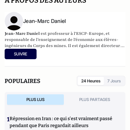
A PROPOS DES AUTEURS
Jean-Marc Daniel
Jean-Marc Daniel
est professeur à l'ESCP-Europe, et
responsable de l’enseignement de l'économie aux élèves-
ingénieurs du Corps des mines. Il est également directeur
de la revue
Sociétal
, la revue de l’Institut de l’entreprise, et
SUIVRE
auteur de plusieurs ouvrages sur l'économie, en particulier
américaine.
POPULAIRES
24 Heures
7 Jours
PLUS LUS
PLUS PARTAGES
1
Répression en Iran : ce qui s'est vraiment passé
pendant que Paris regardait ailleurs