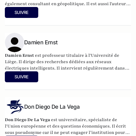
également consultant en géopolitique. Il est aussi l'auteur
de «
Blocus du Qatar : l’offensive manquée. Guerre de
SUIVRE
l’information, jeux d’influence, affrontement économique
».
Damien Ernst
Damien Ernst
est professeur titulaire à l'Université de
Liège. Il dirige des recherches dédiées aux réseaux
électriques intelligents. Il intervient régulièrement dans
les médias sur les sujets liés à l'énergie.
SUIVRE
Don Diego De La Vega
Don Diego De La Vega
est universitaire, spécialiste de
l'Union européenne et des questions économiques. Il écrit
sous pseudonyme car il ne peut engager l’institution pour