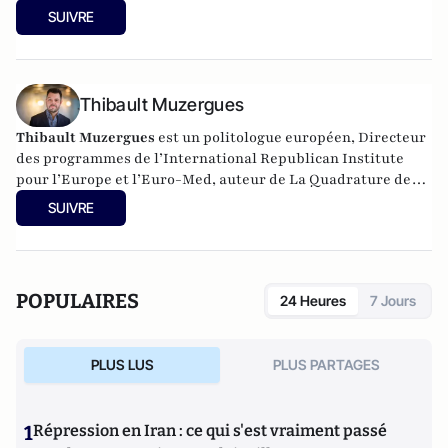
laquelle il travaille.
SUIVRE
Thibault Muzergues
Thibault Muzergues
est un politologue européen, Directeur
des programmes de l’International Republican Institute
pour l’Europe et l’Euro-Med, auteur de La Quadrature des
classes (2018, Marque belge)
et Europe Champ de
SUIVRE
Bataille
(2021, Le Bord de l'Eau).
POPULAIRES
24 Heures
7 Jours
PLUS LUS
PLUS PARTAGES
1
Répression en Iran : ce qui s'est vraiment passé