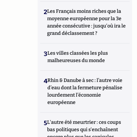
2
Les Français moins riches que la
moyenne européenne pour la 3e
année consécutive : jusqu'où ira le
grand déclassement ?
3
Les villes classées les plus
malheureuses du monde
4
Rhin & Danube à sec : l’autre voie
d’eau dont la fermeture pénalise
lourdement l’économie
européenne
5
L'autre été meurtrier : ces coups
bas politiques qui s'enchaînent
encore plus que les canicules