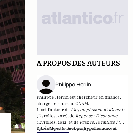
A PROPOS DES AUTEURS
Philippe Herlin
Philippe Herlin est chercheur en finance,
chargé de cours au CNAM.
Il est l'auteur de
L'or, un placement d'avenir
(Eyrolles, 2012), de
Repenser l'économie
(Eyrolles, 2012) et de
France, la faillite ? :
Après la perte du AAA
Il tient le site
www.philippeherlin.com
(Eyrolles 2012)
et