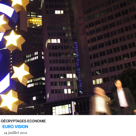
E
›
DÉCRYPTAGES
›
ECONOMIE
EURO VISION
14 juillet 2011