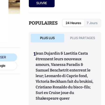
de
La révolution du Bitcoin et des monnaies
SUIVRE
complémentaires : une solution pour
échapper au système bancaire et à l'euro
?
chez Atlantico Editions.
POPULAIRES
24 Heures
7 Jours
PLUS LUS
PLUS PARTAGES
1
Jean Dujardin & Laetitia Casta
SER
étrennent leurs nouveaux
amours, Vanessa Paradis &
ogle
Samuel Benchetrit enterrent le
leur; Leonardo di Caprio fond,
Victoria Beckham fait du brukini,
Cristiano Ronaldo du bisco-fils;
Suri ex Cruise joue du
Shakespeare queer