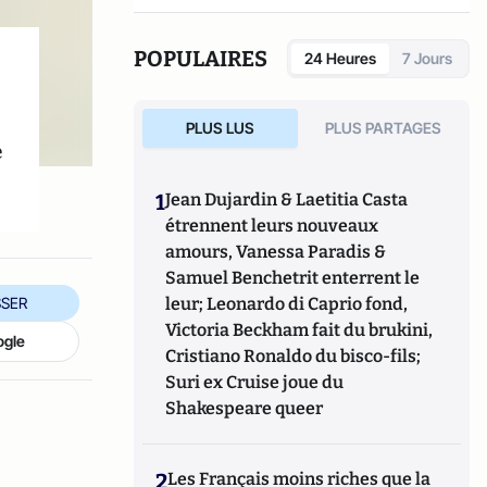
POPULAIRES
24 Heures
7 Jours
PLUS LUS
PLUS PARTAGES
e
1
Jean Dujardin & Laetitia Casta
étrennent leurs nouveaux
amours, Vanessa Paradis &
Samuel Benchetrit enterrent le
SER
leur; Leonardo di Caprio fond,
Victoria Beckham fait du brukini,
ogle
Cristiano Ronaldo du bisco-fils;
Suri ex Cruise joue du
Shakespeare queer
2
Les Français moins riches que la