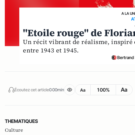
A LA UN
A
"Etoile rouge" de Floria
Un récit vibrant de réalisme, inspiré
entre 1943 et 1945.
Bertrand
Aa
100%
Écoutez cet article
0:00min
Aa
THEMATIQUES
Culture